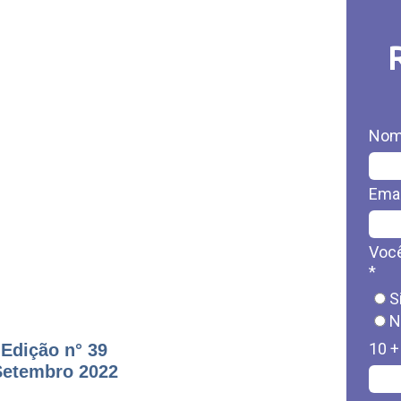
Nom
Emai
Você
*
S
N
10 +
Edição n° 39
Setembro 2022