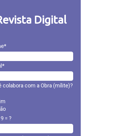
Revista Digital
e*
l*
 colabora com a Obra (mílite)?
im
ão
 9 = ?