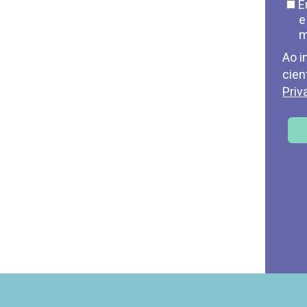
E
e
m
Ao i
cien
Priv